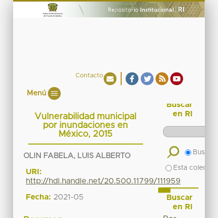
Contacto
Menú
Buscar
en RI
Vulnerabilidad municipal
por inundaciones en
México, 2015
Buscar 
OLIN FABELA, LUIS ALBERTO
Esta colecció
URI:
http://hdl.handle.net/20.500.11799/111959
Fecha:
2021-05
Buscar
en RI