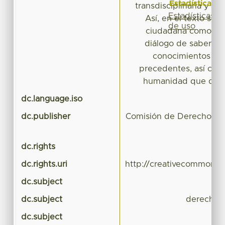
Estadísticas
transdisciplinaria y con
Estadísticas
Así, en el texto se p
de uso
ciudadana como una 
diálogo de saberes
conocimientos de a
precedentes, así com
humanidad que debe
dc.language.iso
dc.publisher
Comisión de Derechos H
dc.rights
dc.rights.uri
http://creativecommons.o
dc.subject
dc.subject
derecho h
dc.subject