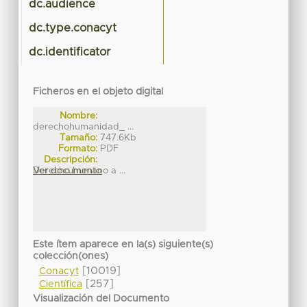
dc.audience
dc.type.conacyt
dc.identificator
Ficheros en el objeto digital
Nombre:
derechohumanidad_ ...
Tamaño:
747.6Kb
Formato:
PDF
Descripción:
Derecho humano a ...
Ver documento
Este ítem aparece en la(s) siguiente(s)
colección(ones)
[10019]
Conacyt
[257]
Científica
Visualización del Documento