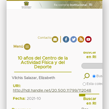
Contacto
Menú
Buscar
en RI
10 años del Centro de la
Actividad Física y del
Deporte
Buscar 
Vilchis Salazar, Elizabeth
Esta colecció
URI:
http://hdl.handle.net/20.500.11799/112048
Fecha:
2021-10
Buscar
en RI