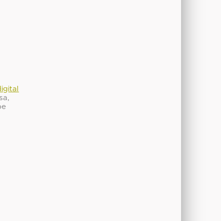
igital
sa,
be