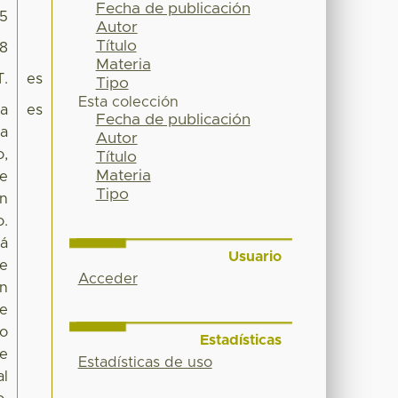
Fecha de publicación
5
Autor
Título
58
Materia
T.
es
Tipo
Esta colección
ta
es
Fecha de publicación
la
Autor
o,
Título
Materia
de
Tipo
ón
o.
tá
Usuario
de
Acceder
en
re
io
Estadísticas
de
Estadísticas de uso
al