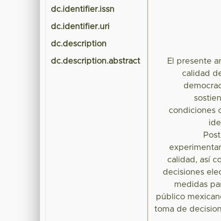
dc.identifier.issn
dc.identifier.uri
dc.description
dc.description.abstract
El presente ar
calidad de
democraci
sostie
condiciones c
ide
Post
experimentan
calidad, así 
decisiones elec
medidas par
público mexicano
toma de decisione