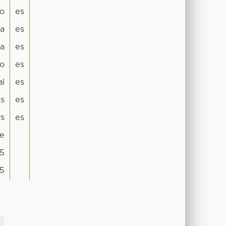
lo
es
ca
es
a
es
o
es
al
es
ts
es
rs
es
le
5
5