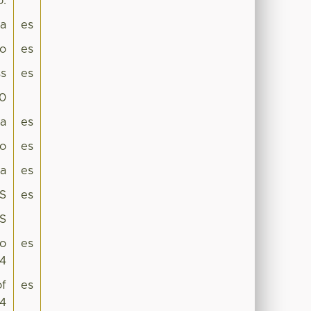
o.
pa
es
co
es
s
es
.0
na
es
co
es
ca
es
ES
es
ES
io
es
24
of
es
24