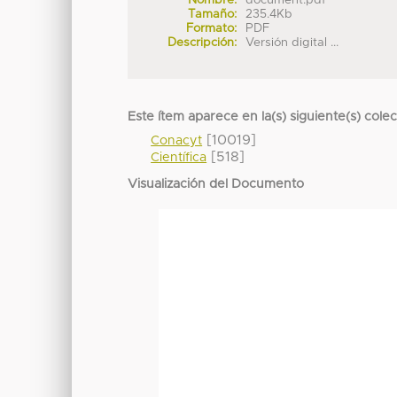
Tamaño:
235.4Kb
Formato:
PDF
Descripción:
Versión digital ...
Este ítem aparece en la(s) siguiente(s) cole
[10019]
Conacyt
[518]
Científica
Visualización del Documento