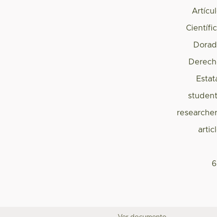
Artícu
Científi
Dorad
Derech
Estat
studen
researche
artic
6
Ver documento