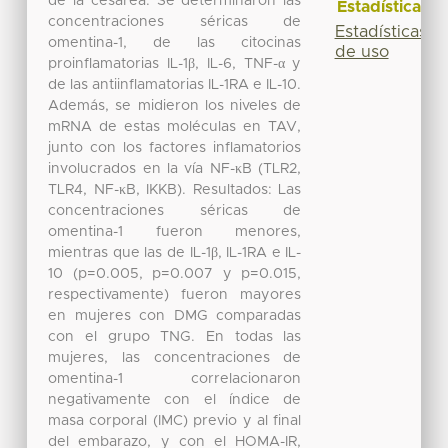
de la cesárea. Se determinaron las
Estadísticas
concentraciones séricas de
Estadísticas
omentina-1, de las citocinas
de uso
proinflamatorias IL-1β, IL-6, TNF-α y
de las antiinflamatorias IL-1RA e IL-10.
Además, se midieron los niveles de
mRNA de estas moléculas en TAV,
junto con los factores inflamatorios
involucrados en la vía NF-κB (TLR2,
TLR4, NF-κB, IKKB). Resultados: Las
concentraciones séricas de
omentina-1 fueron menores,
mientras que las de IL-1β, IL-1RA e IL-
10 (p=0.005, p=0.007 y p=0.015,
respectivamente) fueron mayores
en mujeres con DMG comparadas
con el grupo TNG. En todas las
mujeres, las concentraciones de
omentina-1 correlacionaron
negativamente con el índice de
masa corporal (IMC) previo y al final
del embarazo, y con el HOMA-IR,