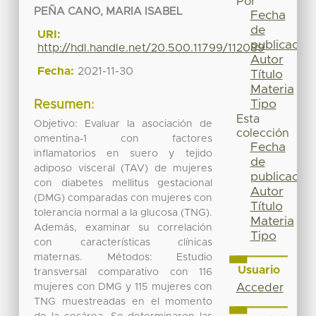
Por
PEÑA CANO, MARIA ISABEL
Fecha
de
URI:
publicación
http://hdl.handle.net/20.500.11799/112089
Autor
Fecha:
2021-11-30
Título
Materia
Tipo
Resumen:
Esta
Objetivo: Evaluar la asociación de
colección
omentina-1 con factores
Fecha
inflamatorios en suero y tejido
de
adiposo visceral (TAV) de mujeres
publicación
con diabetes mellitus gestacional
Autor
(DMG) comparadas con mujeres con
Título
tolerancia normal a la glucosa (TNG).
Materia
Además, examinar su correlación
Tipo
con características clínicas
maternas. Métodos: Estudio
Usuario
transversal comparativo con 116
mujeres con DMG y 115 mujeres con
Acceder
TNG muestreadas en el momento