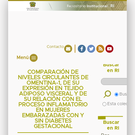
Contacto
Menú
Buscar
en RI
COMPARACIÓN DE
NIVELES CIRCULANTES DE
OMENTINA-1, DE SU
EXPRESIÓN EN TEJIDO
ADIPOSO VISCERAL Y DE
Buscar 
SU RELACIÓN CON EL
Esta colecció
PROCESO INFLAMATORIO
EN MUJERES
EMBARAZADAS CON Y
SIN DIABETES
Buscar
GESTACIONAL
en RI