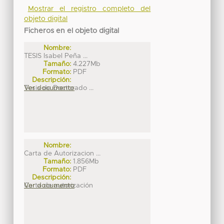
Mostrar el registro completo del
objeto digital
Ficheros en el objeto digital
Nombre:
TESIS Isabel Peña ...
Tamaño:
4.227Mb
Formato:
PDF
Descripción:
Tesis de Doctorado ...
Ver documento
Nombre:
Carta de Autorizacion ...
Tamaño:
1.856Mb
Formato:
PDF
Descripción:
Carta de autorización
Ver documento