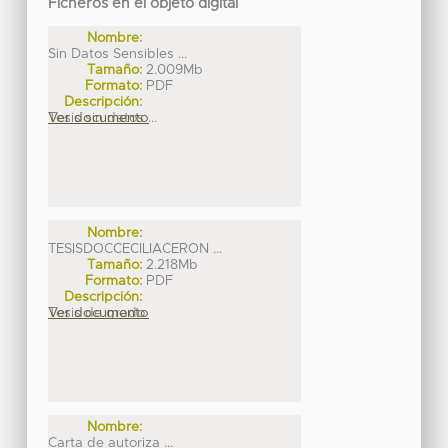
Ficheros en el objeto digital
Nombre:
Sin Datos Sensibles ...
Tamaño:
2.009Mb
Formato:
PDF
Descripción:
Tesis sin datos ...
Ver documento
Nombre:
TESISDOCCECILIACERON ...
Tamaño:
2.218Mb
Formato:
PDF
Descripción:
Tesis de grado
Ver documento
Nombre:
Carta de autoriza ...