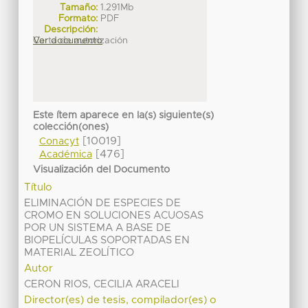
Tamaño:
1.291Mb
Formato:
PDF
Descripción:
Carta de autorización
Ver documento
Este ítem aparece en la(s) siguiente(s)
colección(ones)
[10019]
Conacyt
[476]
Académica
Visualización del Documento
Título
ELIMINACIÓN DE ESPECIES DE
CROMO EN SOLUCIONES ACUOSAS
POR UN SISTEMA A BASE DE
BIOPELÍCULAS SOPORTADAS EN
MATERIAL ZEOLÍTICO
Autor
CERON RIOS, CECILIA ARACELI
Director(es) de tesis, compilador(es) o