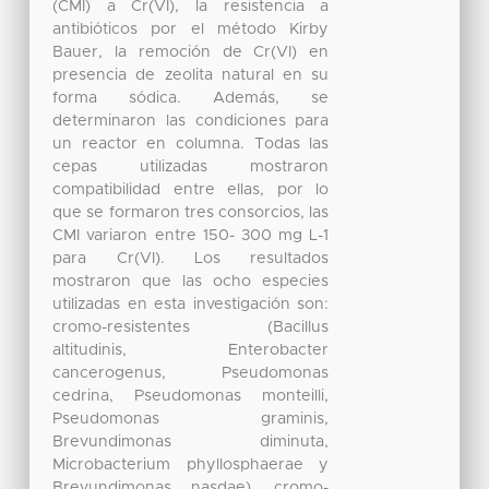
(CMI) a Cr(VI), la resistencia a
antibióticos por el método Kirby
Bauer, la remoción de Cr(VI) en
presencia de zeolita natural en su
forma sódica. Además, se
determinaron las condiciones para
un reactor en columna. Todas las
cepas utilizadas mostraron
compatibilidad entre ellas, por lo
que se formaron tres consorcios, las
CMI variaron entre 150- 300 mg L-1
para Cr(VI). Los resultados
mostraron que las ocho especies
utilizadas en esta investigación son:
cromo-resistentes (Bacillus
altitudinis, Enterobacter
cancerogenus, Pseudomonas
cedrina, Pseudomonas monteilli,
Pseudomonas graminis,
Brevundimonas diminuta,
Microbacterium phyllosphaerae y
Brevundimonas nasdae), cromo-