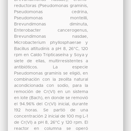
reductoras (Pseudomonas graminis,
Pseudomonas cedrina,
Pseudomonas monteilli,
Brevundimonas diminuta,
Enterobacter cancerogenus,
Brevundimonas nasdae,
Microbacterium phyllosphaerae y
Bacillus altitudinis a pH 8, 26°C, 120
rpm en Caldo Tripticaseína y Soya y
siete de ellas, multirresistentes a
antibióticos. La especie
Pseudomonas graminis se eligió, en
combinación con la zeolita natural
acondicionada con sodio, para la
remoción de Cr(VI) en un sistema
en lote (Bach), en donde se removió
el 94.96% del Cr(VI) inicial, durante
192 horas. Se partió de una
concentración 2 inicial de 100 mg L-1
de Cr(VI) a pH 8, 26°C y 120 rpm. El
reactor en columna se operó