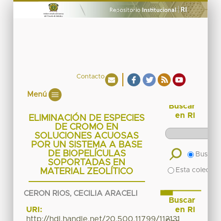
Contacto
Menú
Buscar
en RI
ELIMINACIÓN DE ESPECIES
DE CROMO EN
SOLUCIONES ACUOSAS
POR UN SISTEMA A BASE
DE BIOPELÍCULAS
Buscar 
SOPORTADAS EN
Esta colecció
MATERIAL ZEOLÍTICO
CERON RIOS, CECILIA ARACELI
Buscar
en RI
URI:
http://hdl.handle.net/20.500.11799/112131