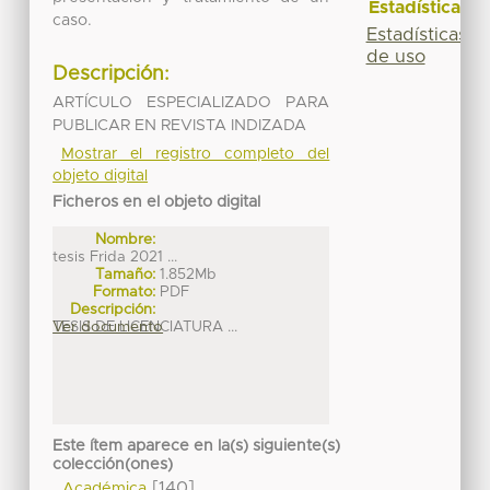
Estadísticas
caso.
Estadísticas
de uso
Descripción:
ARTÍCULO ESPECIALIZADO PARA
PUBLICAR EN REVISTA INDIZADA
Mostrar el registro completo del
objeto digital
Ficheros en el objeto digital
Nombre:
tesis Frida 2021 ...
Tamaño:
1.852Mb
Formato:
PDF
Descripción:
TESIS DE LICENCIATURA ...
Ver documento
Este ítem aparece en la(s) siguiente(s)
colección(ones)
[140]
Académica