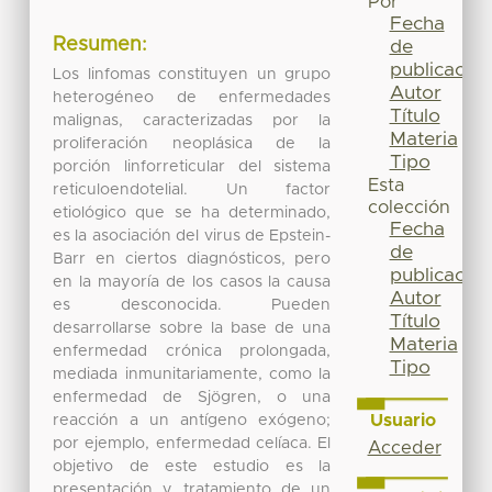
Por
Fecha
Resumen:
de
publicación
Los linfomas constituyen un grupo
Autor
heterogéneo de enfermedades
Título
malignas, caracterizadas por la
Materia
proliferación neoplásica de la
Tipo
porción linforreticular del sistema
Esta
reticuloendotelial. Un factor
colección
etiológico que se ha determinado,
Fecha
es la asociación del virus de Epstein-
de
Barr en ciertos diagnósticos, pero
publicación
en la mayoría de los casos la causa
Autor
es desconocida. Pueden
Título
desarrollarse sobre la base de una
Materia
enfermedad crónica prolongada,
Tipo
mediada inmunitariamente, como la
enfermedad de Sjögren, o una
Usuario
reacción a un antígeno exógeno;
por ejemplo, enfermedad celíaca. El
Acceder
objetivo de este estudio es la
presentación y tratamiento de un