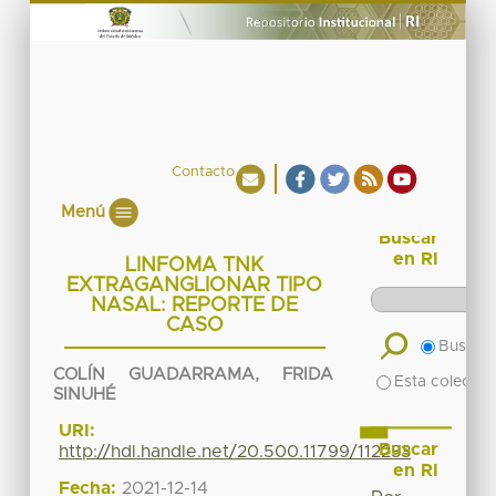
Contacto
Menú
Buscar
en RI
LINFOMA TNK
EXTRAGANGLIONAR TIPO
NASAL: REPORTE DE
CASO
Buscar 
COLÍN GUADARRAMA, FRIDA
Esta colecció
SINUHÉ
URI:
Buscar
http://hdl.handle.net/20.500.11799/112233
en RI
Fecha:
2021-12-14