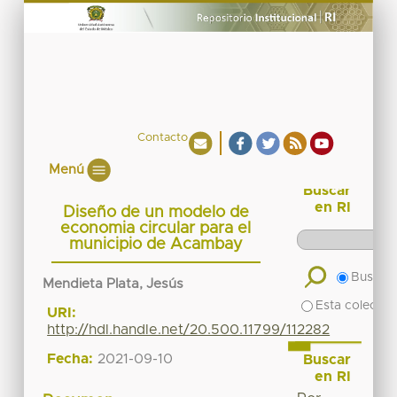
Contacto
Menú
Buscar
en RI
Diseño de un modelo de
economia circular para el
municipio de Acambay
Buscar 
Mendieta Plata, Jesús
Esta colecció
URI:
http://hdl.handle.net/20.500.11799/112282
Fecha:
2021-09-10
Buscar
en RI