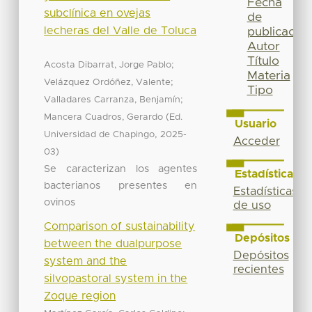
Fecha
subclínica en ovejas
de
lecheras del Valle de Toluca
publicación
Autor
Título
;
Acosta Dibarrat, Jorge Pablo
Materia
;
Velázquez Ordóñez, Valente
Tipo
;
Valladares Carranza, Benjamín
(
Mancera Cuadros, Gerardo
Ed.
Usuario
,
Universidad de Chapingo
2025-
Acceder
)
03
Se caracterizan los agentes
Estadísticas
bacterianos presentes en
Estadísticas
ovinos
de uso
Comparison of sustainability
Depósitos
between the dualpurpose
Depósitos
system and the
recientes
silvopastoral system in the
Zoque region