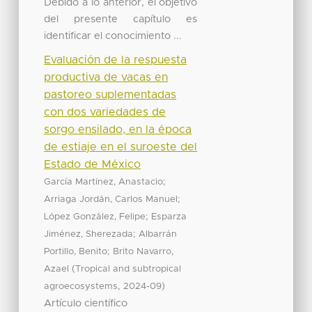
Debido a lo anterior, el objetivo
del presente capítulo es
identificar el conocimiento ...
Evaluación de la respuesta
productiva de vacas en
pastoreo suplementadas
con dos variedades de
sorgo ensilado, en la época
de estiaje en el suroeste del
Estado de México
;
García Martínez, Anastacio
;
Arriaga Jordán, Carlos Manuel
;
López González, Felipe
Esparza
;
Jiménez, Sherezada
Albarrán
;
Portillo, Benito
Brito Navarro,
(
Azael
Tropical and subtropical
,
)
agroecosystems
2024-09
Artículo científico