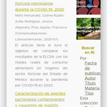
florícola mexiquense
durante la COVID-19, 2020
;
Nieto Hernández, Cosme Rubén
Avitia Rodríguez, Jessica
;
Alejandra
Frias Aguilar, Francisco
(
Contextualizaciones
,
)
Latinoamericanas
2025-07
El artículo tiene el tuvo el
Buscar
objetivo de comparar los
en RI
resultados de la ELCSA con los
Por
niveles reales de consumo
Fecha
de
alimentario en hogares del
publicación
sector florícola del Estado de
Autor
México durante la pandemia
Título
por COVID-19 en 2020.
Materia
Tipo
Caracterización de agentes
Esta
bacterianos contaminantes
colección
y causantes de mastitis