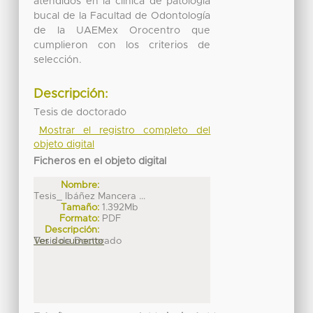
atendidos en la clínica de patología
bucal de la Facultad de Odontología
de la UAEMex Orocentro que
cumplieron con los criterios de
selección.
Descripción:
Tesis de doctorado
Mostrar el registro completo del
objeto digital
Ficheros en el objeto digital
Nombre:
Tesis_ Ibáñez Mancera ...
Tamaño:
1.392Mb
Formato:
PDF
Descripción:
Tesis de Doctorado
Ver documento