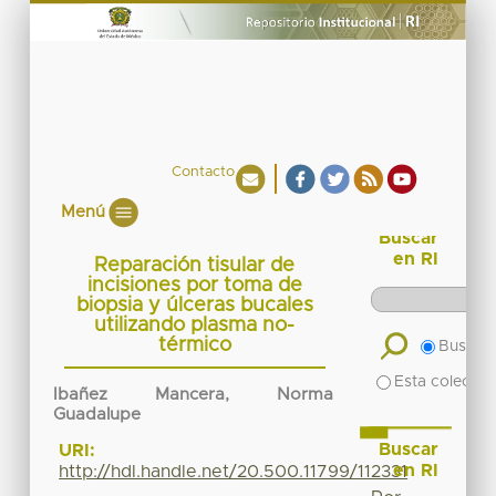
Contacto
Menú
Buscar
en RI
Reparación tisular de
incisiones por toma de
biopsia y úlceras bucales
utilizando plasma no-
térmico
Buscar 
Esta colecció
Ibañez Mancera, Norma
Guadalupe
Buscar
URI:
en RI
http://hdl.handle.net/20.500.11799/112331