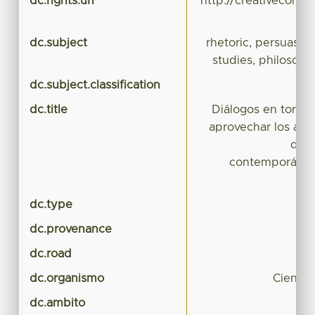
dc.rights.uri
http://creativecomm
dc.subject
rhetoric, persuasion,
studies, philosop
dc.subject.classification
dc.title
Diálogos en torno
aprovechar los apor
de l
contemporáneo
dc.type
dc.provenance
dc.road
dc.organismo
Ciencia
dc.ambito