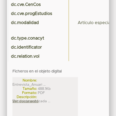
dc.cve.CenCos
dc.cve.progEstudios
dc.modalidad
Artículo especiali
dc.type.conacyt
dc.identificator
dc.relation.vol
Ficheros en el objeto digital
Nombre:
Entrevista_Anuari ...
Tamaño:
488.1Kb
Formato:
PDF
Descripción:
Entrevista publicada ...
Ver documento