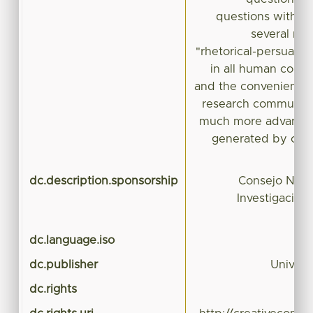
questions with w
several mee
"rhetorical-persuasiv
in all human comm
and the convenience 
research communica
much more advantag
generated by cont
dc.description.sponsorship
Consejo Naci
Investigación 
dc.language.iso
dc.publisher
Univers
dc.rights