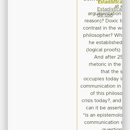
Estadísticas
at emo
Estadísticas
argumentation (dir
de uso
reason)? Doxic trut
contrast in the work 
philosopher? What is
he established be
(logical proofs) an
And after 25 ce
rhetoric in the We
that the stud
occupies today in th
communication in Mex
of this philosophic
crisis today?, and if t
can it be asserted 
"is an epistemologic
communication scie
questions w