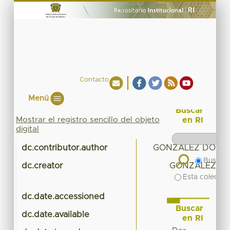
Contacto
Menú
Buscar
Mostrar el registro sencillo del objeto
en RI
digital
dc.contributor.author
GONZALEZ DOMIN
Buscar 
dc.creator
GONZALEZ DO
Esta colecció
dc.date.accessioned
2
Buscar
dc.date.available
2
en RI