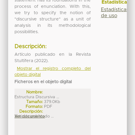
statement has its foundations in the
Estadísticas
process of enunciation. With this,
Estadísticas
we try to specify the notion of
de uso
"discursive structure" as a unit of
analysis in its methodological
possibilities.
Descripción:
Artículo publicado en la Revista
Stultifera (2022).
Mostrar el registro completo del
objeto digital
Ficheros en el objeto digital
Nombre:
Estructura Discursiva ...
Tamaño:
379.0Kb
Formato:
PDF
Descripción:
Artículo publicado ...
Ver documento