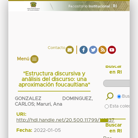
Contacto
Menú
Buscar
en RI
"Estructura discursiva y
análisis del discurso: una
aproximación foucaultiana"
Buscar 
GONZALEZ DOMINGUEZ,
CARLOS
;
Maruri, Ana
Esta colecció
URI:
http://hdl.handle.net/20.500.11799/112337
Buscar
Fecha:
2022-01-05
en RI