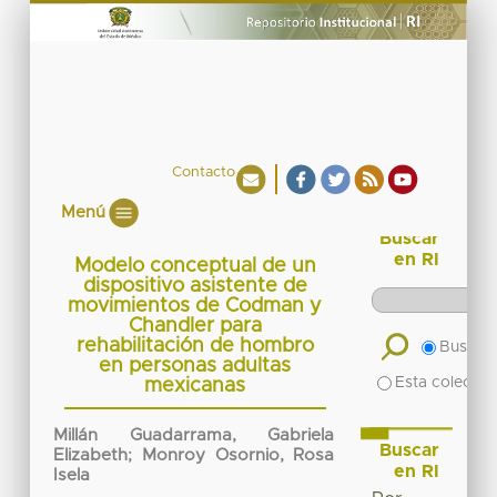
Contacto
Menú
Buscar
en RI
Modelo conceptual de un
dispositivo asistente de
movimientos de Codman y
Chandler para
rehabilitación de hombro
Buscar 
en personas adultas
Esta colecció
mexicanas
Millán Guadarrama, Gabriela
Buscar
Elizabeth
;
Monroy Osornio, Rosa
en RI
Isela