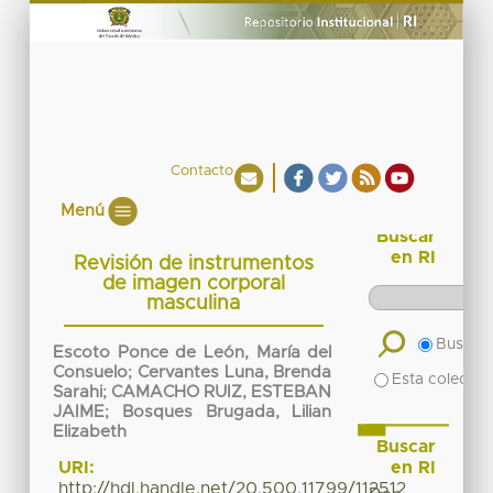
Contacto
Menú
Buscar
en RI
Revisión de instrumentos
de imagen corporal
masculina
Buscar 
Escoto Ponce de León, María del
Consuelo
;
Cervantes Luna, Brenda
Esta colecció
Sarahi
;
CAMACHO RUIZ, ESTEBAN
JAIME
;
Bosques Brugada, Lilian
Elizabeth
Buscar
en RI
URI:
http://hdl.handle.net/20.500.11799/112512