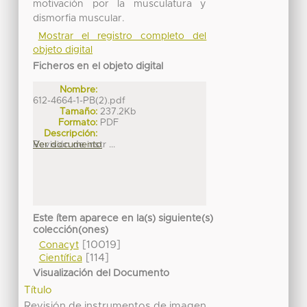
motivación por la musculatura y
dismorfia muscular.
Mostrar el registro completo del
objeto digital
Ficheros en el objeto digital
Nombre:
612-4664-1-PB(2).pdf
Tamaño:
237.2Kb
Formato:
PDF
Descripción:
Revisión de instr ...
Ver documento
Este ítem aparece en la(s) siguiente(s)
colección(ones)
[10019]
Conacyt
[114]
Científica
Visualización del Documento
Título
Revisión de instrumentos de imagen