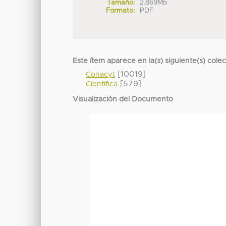
Tamaño:
2.869Mb
Formato:
PDF
Este ítem aparece en la(s) siguiente(s) cole
[10019]
Conacyt
[579]
Científica
Visualización del Documento