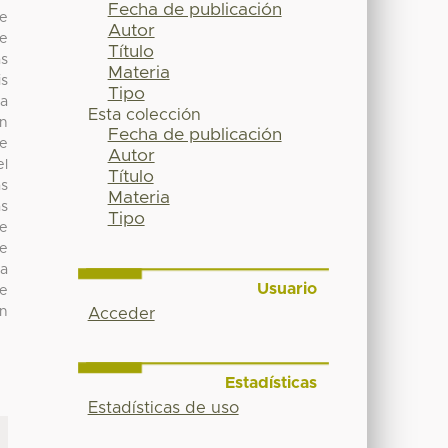
Fecha de publicación
de
Autor
de
Título
as
Materia
is
Tipo
na
Esta colección
en
Fecha de publicación
ue
Autor
el
Título
as
Materia
as
Tipo
ue
Se
la
Usuario
te
ón
Acceder
Estadísticas
Estadísticas de uso