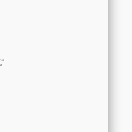
sa,
be