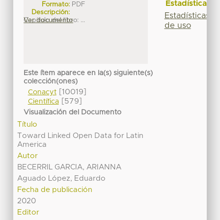
Estadísticas
Formato:
PDF
Descripción:
Estadísticas
Capítulo del libro: ...
Ver documento
de uso
Este ítem aparece en la(s) siguiente(s)
colección(ones)
[10019]
Conacyt
[579]
Científica
Visualización del Documento
Título
Toward Linked Open Data for Latin
America
Autor
BECERRIL GARCIA, ARIANNA
Aguado López, Eduardo
Fecha de publicación
2020
Editor