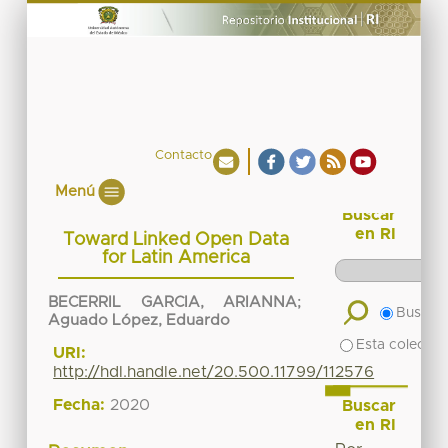
Contacto
Menú
Buscar
en RI
Toward Linked Open Data
for Latin America
BECERRIL GARCIA, ARIANNA
;
Buscar 
Aguado López, Eduardo
Esta colecció
URI:
http://hdl.handle.net/20.500.11799/112576
Fecha:
2020
Buscar
en RI