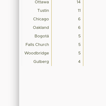
Ottawa
14
Tustin
11
Chicago
6
Oakland
6
Bogotá
5
Falls Church
5
Woodbridge
5
Gulberg
4