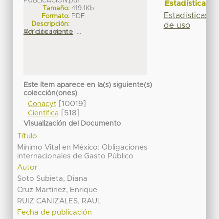
PUBLICACION.pdf
Estadísticas
Tamaño:
419.1Kb
Estadísticas
Formato:
PDF
Descripción:
de uso
Artículo sobre el ...
Ver documento
Este ítem aparece en la(s) siguiente(s)
colección(ones)
[10019]
Conacyt
[518]
Científica
Visualización del Documento
Título
Mínimo Vital en México: Obligaciones
internacionales de Gasto Público
Autor
Soto Subieta, Diana
Cruz Martínez, Enrique
RUIZ CANIZALES, RAUL
Fecha de publicación