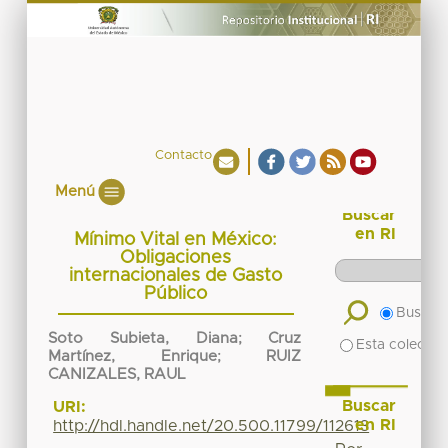
Contacto
Menú
Buscar
en RI
Mínimo Vital en México:
Obligaciones
internacionales de Gasto
Público
Buscar 
Soto Subieta, Diana
;
Cruz
Esta colecció
Martínez, Enrique
;
RUIZ
CANIZALES, RAUL
Buscar
URI:
en RI
http://hdl.handle.net/20.500.11799/112613