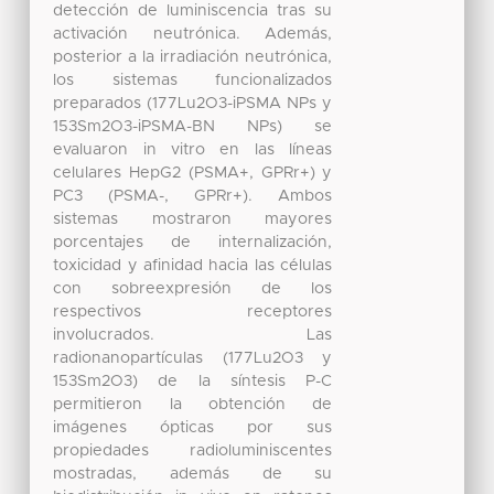
detección de luminiscencia tras su
activación neutrónica. Además,
posterior a la irradiación neutrónica,
los sistemas funcionalizados
preparados (177Lu2O3-iPSMA NPs y
153Sm2O3-iPSMA-BN NPs) se
evaluaron in vitro en las líneas
celulares HepG2 (PSMA+, GPRr+) y
PC3 (PSMA-, GPRr+). Ambos
sistemas mostraron mayores
porcentajes de internalización,
toxicidad y afinidad hacia las células
con sobreexpresión de los
respectivos receptores
involucrados. Las
radionanopartículas (177Lu2O3 y
153Sm2O3) de la síntesis P-C
permitieron la obtención de
imágenes ópticas por sus
propiedades radioluminiscentes
mostradas, además de su