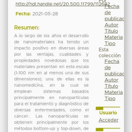
Por
http://hdl.handle.net/20.500.11799/112682
Fecha
de
Fecha:
2021-05-28
publicación
Autor
Resumen:
Título
A lo largo de los años el desarrollo
Materia
de nanomateriales ha tenido un
Tipo
impacto positivo en diversas áreas
Esta
por las ventajas, cualidades y
colección
propiedades novedosas que los
Fecha
materiales presentan en esta escala
de
(1-100 nm en al menos una de sus
publicación
dimensiones); una de ellas es la
Autor
nanomedicina, en la cual se
Título
emplean sistemas basados
Materia
principalmente en nanopartículas
Tipo
para el tratamiento y diagnóstico de
diversas enfermedades, como el
Usuario
cáncer. Las nanopartículas se
Acceder
obtienen principalmente por los
métodos bottom-up y top-down, de