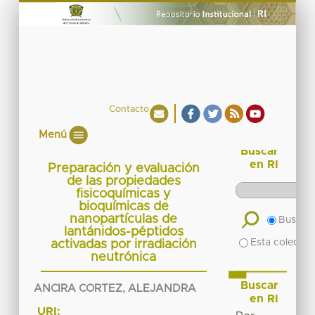
Contacto
Menú
Buscar
en RI
Preparación y evaluación
de las propiedades
fisicoquímicas y
bioquímicas de
nanopartículas de
Buscar 
lantánidos-péptidos
Esta colecció
activadas por irradiación
neutrónica
Buscar
ANCIRA CORTEZ, ALEJANDRA
en RI
URI: