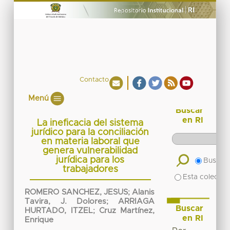
Contacto
Menú
Buscar
en RI
La ineficacia del sistema
jurídico para la conciliación
en materia laboral que
genera vulnerabilidad
jurídica para los
Buscar 
trabajadores
Esta colecció
ROMERO SANCHEZ, JESUS
;
Alanis
Tavira, J. Dolores
;
ARRIAGA
Buscar
HURTADO, ITZEL
;
Cruz Martínez,
en RI
Enrique