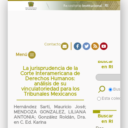
Contacto
Menú
Buscar
en RI
La jurisprudencia de la
Corte Interamericana de
Derechos Humanos:
análisis de su
vinculatoriedad para los
Buscar 
Tribunales Mexicanos
Esta colecció
Hernández Sarti, Mauricio José
;
MENDOZA GONZALEZ, LILIANA
Buscar
ANTONIA
;
González Roldán, Dra.
en RI
en C. Ed. Karina