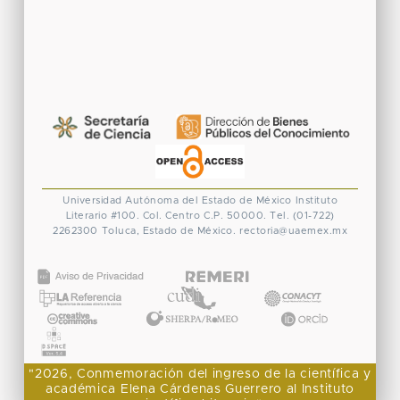
Universidad Autónoma del Estado de México
Instituto
Literario #100. Col. Centro
C.P. 50000. Tel. (01-722)
2262300
Toluca, Estado de México.
rectoria@uaemex.mx
CONACYT
"2026, Conmemoración del ingreso de la científica y
académica Elena Cárdenas Guerrero al Instituto