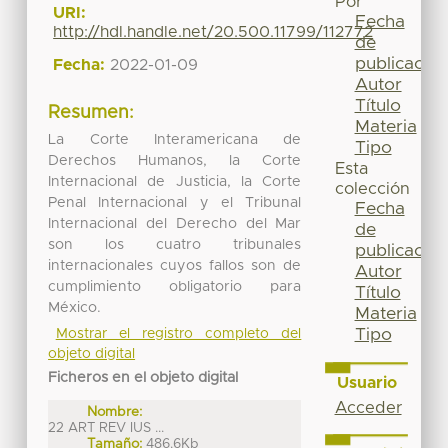
Por
URI:
Fecha
http://hdl.handle.net/20.500.11799/112772
de
publicación
Fecha:
2022-01-09
Autor
Título
Resumen:
Materia
La Corte Interamericana de
Tipo
Derechos Humanos, la Corte
Esta
Internacional de Justicia, la Corte
colección
Penal Internacional y el Tribunal
Fecha
Internacional del Derecho del Mar
de
son los cuatro tribunales
publicación
internacionales cuyos fallos son de
Autor
cumplimiento obligatorio para
Título
México.
Materia
Tipo
Mostrar el registro completo del
objeto digital
Ficheros en el objeto digital
Usuario
Acceder
Nombre:
22 ART REV IUS ...
Tamaño:
486.6Kb