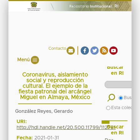
Contacto
Menú
Buscar
en RI
Coronavirus, aislamiento
social y reproducción
cultural. El ejemplo de la
fiesta patronal del arcángel
Miguel en Almaya, México
Buscar 
Esta colecció
González Reyes, Gerardo
URI:
Buscar
http://hdl.handle.net/20.500.11799/112781
en RI
Fecha:
2021-01-31