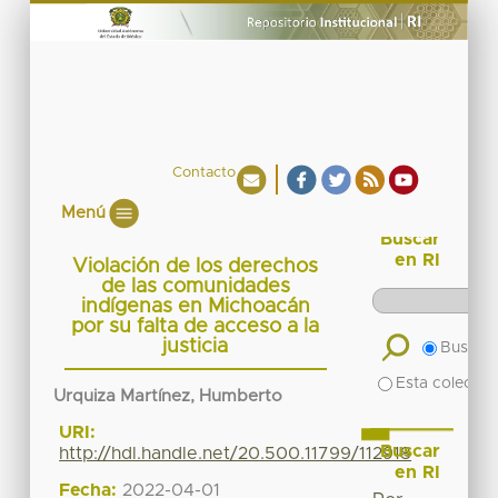
Contacto
Menú
Buscar
en RI
Violación de los derechos
de las comunidades
indígenas en Michoacán
por su falta de acceso a la
justicia
Buscar 
Esta colecció
Urquiza Martínez, Humberto
URI:
Buscar
http://hdl.handle.net/20.500.11799/112918
en RI
Fecha:
2022-04-01