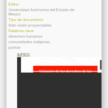
Editor
Universidad Autónoma del Estado de
México
Tipo de documento
Sólo visión proyectables
Palabras clave
derechos humanos
comunidades indígenas
justicia
&#160;