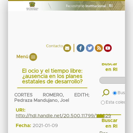
Contacto
Menú
Buscar
en RI
El ocio y el tiempo libre:
¿ausencia en los planes
estatales de desarrollo?
Buscar 
CORTES ROMERO, EDITH
;
Pedraza Mandujano, Joel
Esta colecció
URI:
http://hdl.handle.net/20.500.11799/113029
Buscar
Fecha:
2021-01-09
en RI