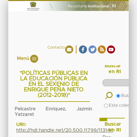
Contacto
Menú
Buscar
en RI
"POLÍTICAS PÚBLICAS EN
LA EDUCACIÓN PÚBLICA
EN EL SEXENIO DE
ENRIQUE PEÑA NIETO
(2012-2018)"
Buscar 
Esta colecció
Pelcastre Enriquez, Jazmin
Yatzaret
Buscar
URI:
en RI
http://hdl.handle.net/20.500.11799/113144