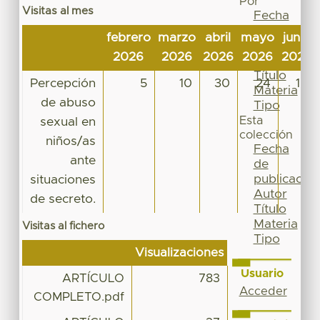
Por
Visitas al mes
Fecha
de
febrero
marzo
abril
mayo
junio
publicación
2026
2026
2026
2026
2026
Autor
Título
Percepción
5
10
30
24
10
Materia
de abuso
Tipo
Esta
sexual en
colección
niños/as
Fecha
ante
de
publicación
situaciones
Autor
de secreto.
Título
Materia
Visitas al fichero
Tipo
Visualizaciones
Usuario
ARTÍCULO
783
Acceder
COMPLETO.pdf