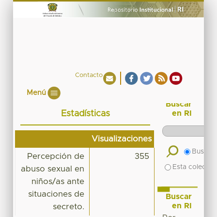
Contacto
Menú
Buscar
Estadísticas
en RI
Visualizaciones
Buscar 
Percepción de
355
Esta colecció
abuso sexual en
niños/as ante
situaciones de
Buscar
en RI
secreto.