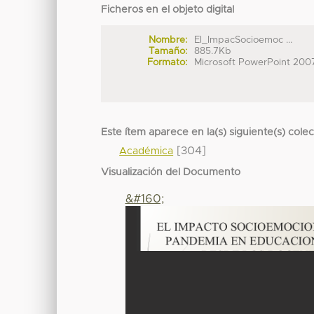
Ficheros en el objeto digital
Nombre:
El_ImpacSocioemoc ...
Tamaño:
885.7Kb
Formato:
Microsoft PowerPoint 200
Este ítem aparece en la(s) siguiente(s) cole
[304]
Académica
Visualización del Documento
&#160;