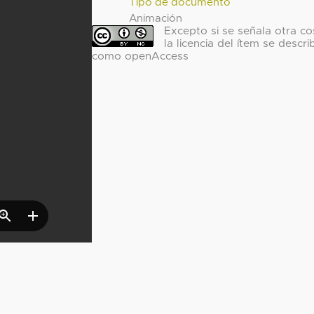
Tipo de documento
Animación
Excepto si se señala otra co
la licencia del ítem se descri
como openAccess