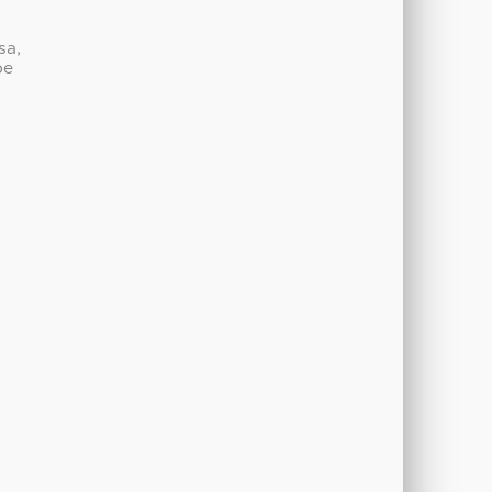
sa,
be