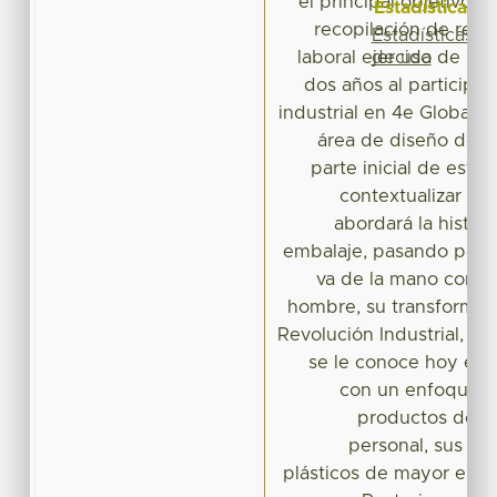
el principal objetivo y
Estadísticas
recopilación de resu
Estadísticas
de uso
laboral ejercida de un
dos años al participa
industrial en 4e Global S
área de diseño de e
parte inicial de este 
contextualizar el 
abordará la histori
embalaje, pasando por 
va de la mano con el
hombre, su transformaci
Revolución Industrial, ha
se le conoce hoy en dí
con un enfoque e
productos de h
personal, sus car
plásticos de mayor empl