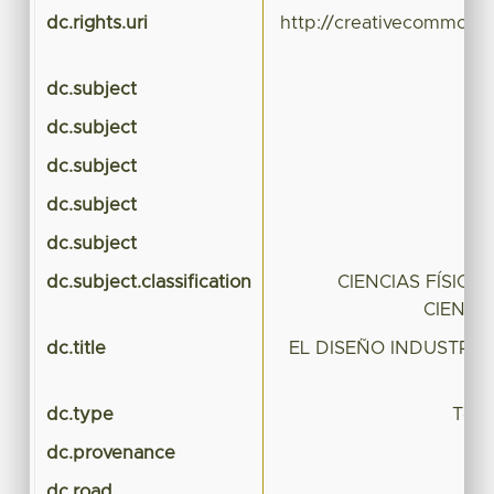
dc.rights.uri
http://creativecommons.
dc.subject
dc.subject
dc.subject
dc.subject
dc.subject
dc.subject.classification
CIENCIAS FÍSICO
CIENCIA
dc.title
EL DISEÑO INDUSTRIA
dc.type
Tesi
dc.provenance
dc.road