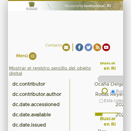
Contacto
Menú
Buscar
Mostrar el registro sencillo del objeto
en RI
digital
dc.contributor
Ocaña Delgado
Buscar 
dc.contributor.author
Rosas Reyes, D
Esta colecció
dc.date.accessioned
2022-
dc.date.available
2022-
Buscar
en RI
dc.date.issued