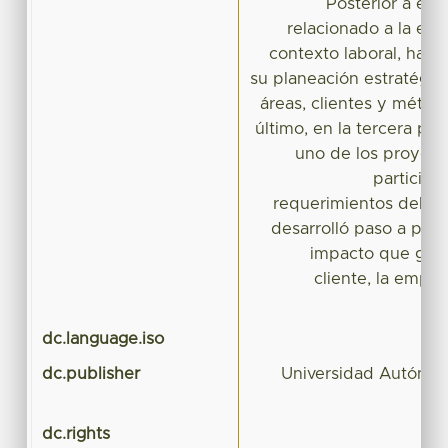
Posterior a ello
relacionado a la emp
contexto laboral, haci
su planeación estratégica,
áreas, clientes y métod
último, en la tercera par
uno de los proyect
participad
requerimientos del cl
desarrolló paso a paso
impacto que gene
cliente, la empr
dc.language.iso
dc.publisher
Universidad Autónom
dc.rights