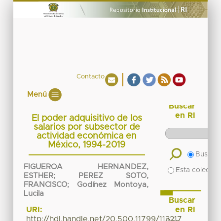
Contacto
Menú
Buscar
en RI
El poder adquisitivo de los
salarios por subsector de
actividad económica en
México, 1994-2019
Buscar 
FIGUEROA HERNANDEZ,
Esta colecció
ESTHER
;
PEREZ SOTO,
FRANCISCO
;
Godínez Montoya,
Lucila
Buscar
en RI
URI:
http://hdl.handle.net/20.500.11799/113217