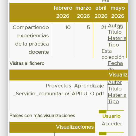
Por
Fecha
febrero
marzo
abril
mayo
jun
de
2026
2026
2026
2026
20
publicación
Autor
Compartiendo
10
5
21
32
Título
experiencias
Materia
de la práctica
Tipo
Esta
docente
colección
Fecha
Visitas al fichero
de
Visualizac
publicación
Autor
Proyectos_Aprendizaje
Título
_Servicio_comunitarioCAPITULO.pdf
Materia
Tipo
Países con más visualizaciones
Usuario
Acceder
Visualizaciones