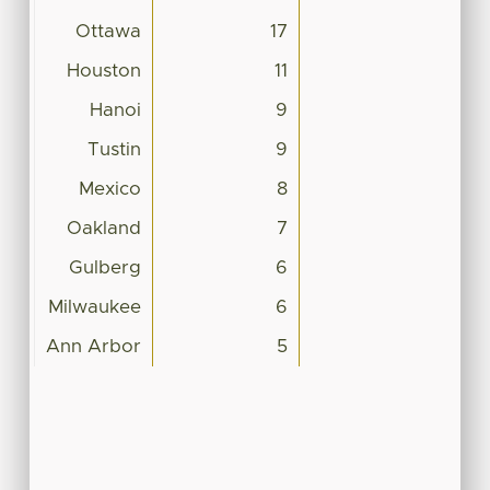
Ottawa
17
Houston
11
Hanoi
9
Tustin
9
Mexico
8
Oakland
7
Gulberg
6
Milwaukee
6
Ann Arbor
5