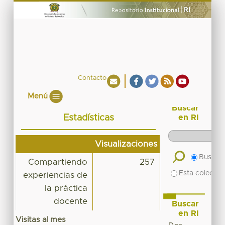
Contacto
Menú
Buscar
Estadísticas
en RI
Visualizaciones
Buscar 
Compartiendo
257
Esta colecció
experiencias de
la práctica
docente
Buscar
en RI
Visitas al mes