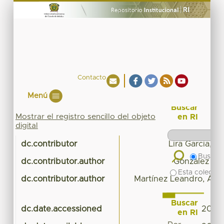
Contacto
Menú
Buscar
Mostrar el registro sencillo del objeto
en RI
digital
dc.contributor
Lira Garcia, A
Buscar 
dc.contributor.author
González Fab
Esta colecció
dc.contributor.author
Martínez Leandro, Ale
Buscar
dc.date.accessioned
2022-
en RI