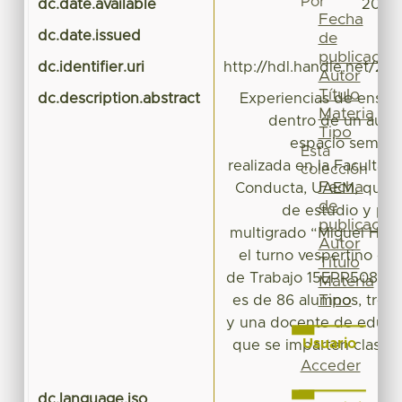
Por
dc.date.available
2022-
Fecha
dc.date.issued
de
publicación
dc.identifier.uri
http://hdl.handle.net/20
Autor
Título
dc.description.abstract
Experiencias de enseñ
Materia
dentro de un aula 
Tipo
espacio semiurb
Esta
realizada en la Facultad 
colección
Fecha
Conducta, UAEM, que t
de
de estudio y pob
publicación
multigrado “Miguel Hidal
Autor
el turno vespertino co
Título
de Trabajo 15EPR5082F, l
Materia
Tipo
es de 86 alumnos, tres
y una docente de educaci
Usuario
que se imparten clases
Acceder
dc.language.iso