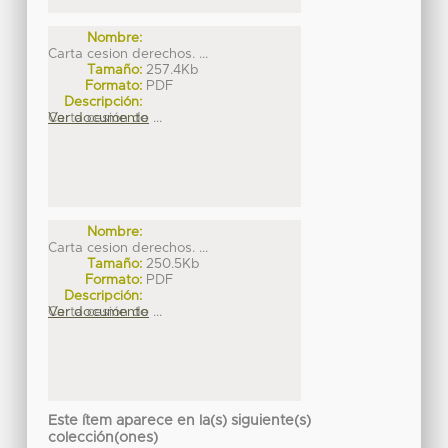
Nombre:
Carta cesion derechos. ...
Tamaño:
257.4Kb
Formato:
PDF
Descripción:
Carta cesión de ...
Ver documento
Nombre:
Carta cesion derechos. ...
Tamaño:
250.5Kb
Formato:
PDF
Descripción:
Carta cesión de ...
Ver documento
Este ítem aparece en la(s) siguiente(s)
colección(ones)