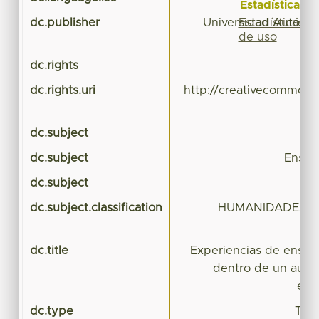
Estadísticas
Estadísticas
dc.publisher
Universidad Autóno
de uso
dc.rights
dc.rights.uri
http://creativecommons.
dc.subject
dc.subject
Enseñ
dc.subject
dc.subject.classification
HUMANIDADES Y 
dc.title
Experiencias de enseñ
dentro de un aula 
esp
dc.type
Tesi