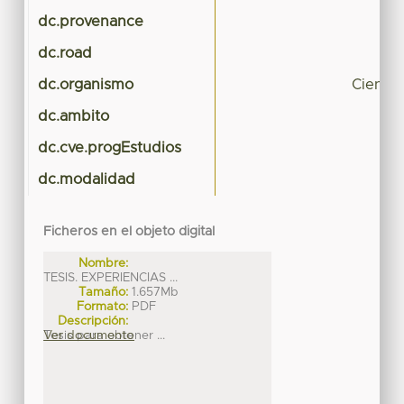
dc.provenance
dc.road
dc.organismo
Ciencia
dc.ambito
dc.cve.progEstudios
dc.modalidad
Ficheros en el objeto digital
Nombre:
TESIS. EXPERIENCIAS ...
Tamaño:
1.657Mb
Formato:
PDF
Descripción:
Tesis para obtener ...
Ver documento