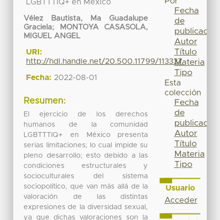
Por
LGBTTTIQ+ en México
Fecha
Vélez Bautista, Ma Guadalupe
de
Graciela
;
MONTOYA CASASOLA,
publicación
MIGUEL ANGEL
Autor
Título
URI:
http://hdl.handle.net/20.500.11799/113337
Materia
Tipo
Fecha:
2022-08-01
Esta
colección
Resumen:
Fecha
de
El ejercicio de los derechos
publicación
humanos de la comunidad
Autor
LGBTTTIQ+ en México presenta
Título
serias limitaciones; lo cual impide su
Materia
pleno desarrollo; esto debido a las
Tipo
condiciones estructurales y
socioculturales del sistema
sociopolítico, que van más allá de la
Usuario
valoración de las distintas
Acceder
expresiones de la diversidad sexual,
ya que dichas valoraciones son la