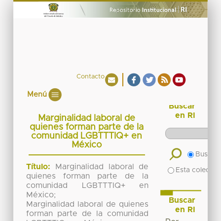
Contacto
Menú
Buscar
en RI
Marginalidad laboral de
quienes forman parte de la
comunidad LGBTTTIQ+ en
México
Buscar 
Título:
Marginalidad laboral de
Esta colecció
quienes forman parte de la
comunidad LGBTTTIQ+ en
México;
Buscar
Marginalidad laboral de quienes
en RI
forman parte de la comunidad