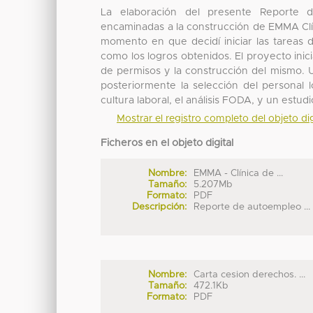
La elaboración del presente Reporte d
encaminadas a la construcción de EMMA Clíni
momento en que decidí iniciar las tareas d
como los logros obtenidos. El proyecto inici
de permisos y la construcción del mismo. 
posteriormente la selección del personal l
cultura laboral, el análisis FODA, y un estu
Mostrar el registro completo del objeto dig
Ficheros en el objeto digital
Nombre:
EMMA - Clínica de ...
Tamaño:
5.207Mb
Formato:
PDF
Descripción:
Reporte de autoempleo ...
Nombre:
Carta cesion derechos. ...
Tamaño:
472.1Kb
Formato:
PDF