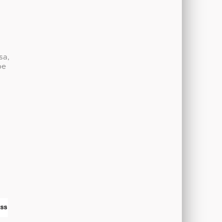
sa,
be