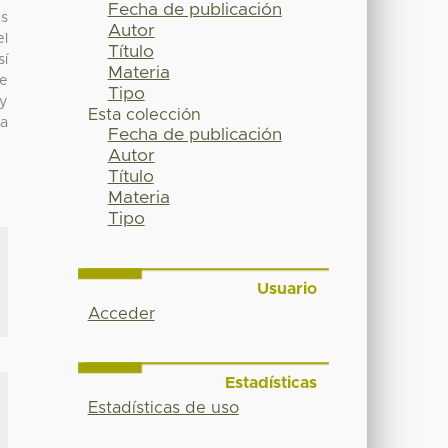
Fecha de publicación
s
Autor
el
Título
sí
Materia
te
Tipo
 y
Esta colección
la
Fecha de publicación
Autor
Título
Materia
Tipo
Usuario
Acceder
Estadísticas
Estadísticas de uso