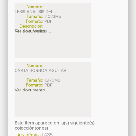
Nombre:
TESIS ANALISIS DEL ...
Tamaño:
2.023Mb
Formato:
PDF
Descripción:
Tesis de Análisis ...
Ver documento
Nombre:
CARTA BORBOA AGUILAR
...
Tamaño:
1.970Mb
Formato:
PDF
Ver documento
Este ítem aparece en la(s) siguiente(s)
colección(ones)
[435]
Académica