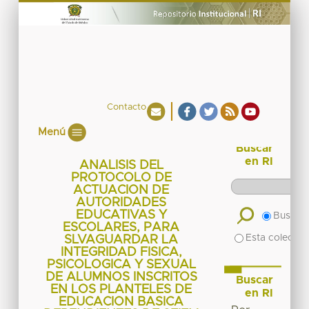
Contacto
Menú
Buscar
en RI
ANALISIS DEL
PROTOCOLO DE
ACTUACION DE
AUTORIDADES
EDUCATIVAS Y
Buscar 
ESCOLARES, PARA
Esta colecció
SLVAGUARDAR LA
INTEGRIDAD FISICA,
PSICOLOGICA Y SEXUAL
DE ALUMNOS INSCRITOS
Buscar
EN LOS PLANTELES DE
en RI
EDUCACION BASICA