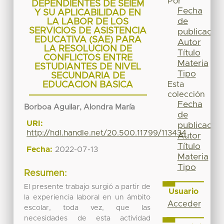
Por
DEPENDIENTES DE SEIEM
Fecha
Y SU APLICABILIDAD EN
de
LA LABOR DE LOS
SERVICIOS DE ASISTENCIA
publicación
EDUCATIVA (SAE) PARA
Autor
LA RESOLUCION DE
Título
CONFLICTOS ENTRE
Materia
ESTUDIANTES DE NIVEL
Tipo
SECUNDARIA DE
EDUCACION BASICA
Esta
colección
Fecha
Borboa Aguilar, Alondra María
de
URI:
publicación
http://hdl.handle.net/20.500.11799/113434
Autor
Título
Fecha:
2022-07-13
Materia
Tipo
Resumen:
El presente trabajo surgió a partir de
Usuario
la experiencia laboral en un ámbito
Acceder
escolar, toda vez, que las
necesidades de esta actividad