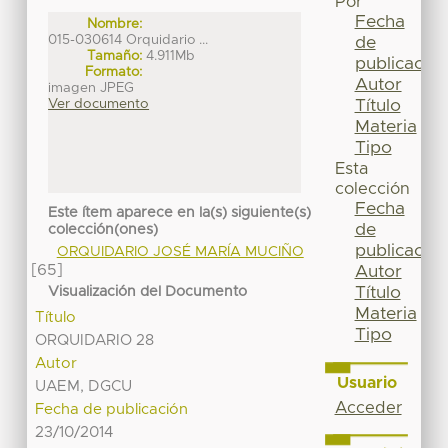
Por
Fecha
Nombre:
015-030614 Orquidario ...
de
Tamaño:
4.911Mb
publicación
Formato:
Autor
imagen JPEG
Título
Ver documento
Materia
Tipo
Esta
colección
Fecha
Este ítem aparece en la(s) siguiente(s)
de
colección(ones)
publicación
ORQUIDARIO JOSÉ MARÍA MUCIÑO
[65]
Autor
Título
Visualización del Documento
Materia
Título
Tipo
ORQUIDARIO 28
Autor
Usuario
UAEM, DGCU
Acceder
Fecha de publicación
23/10/2014