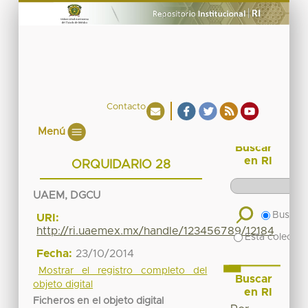
Contacto
Menú
Buscar
en RI
ORQUIDARIO 28
UAEM, DGCU
Buscar 
URI:
http://ri.uaemex.mx/handle/123456789/12184
Esta colecció
Fecha:
23/10/2014
Mostrar el registro completo del
Buscar
objeto digital
en RI
Ficheros en el objeto digital