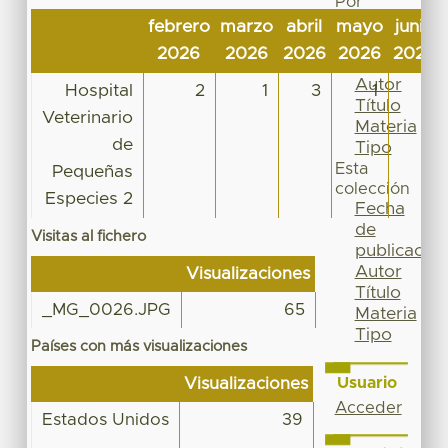
Por
Fecha
febrero
marzo
abril
mayo
junio
de
2026
2026
2026
2026
2026
publicación
Autor
Hospital
2
1
3
1
6
Título
Veterinario
Materia
de
Tipo
Esta
Pequeñas
colección
Especies 2
Fecha
de
Visitas al fichero
publicación
Autor
Visualizaciones
Título
_MG_0026.JPG
65
Materia
Tipo
Países con más visualizaciones
Usuario
Visualizaciones
Acceder
Estados Unidos
39