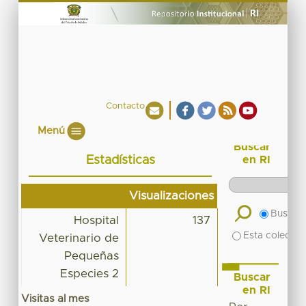
Contacto
Menú
Buscar
Estadísticas
en RI
Visualizaciones
Buscar 
Hospital
137
Esta colecció
Veterinario de
Pequeñas
Especies 2
Buscar
en RI
Visitas al mes