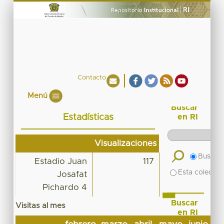
Contacto
Menú
Buscar
Estadísticas
en RI
Visualizaciones
Buscar 
Estadio Juan
117
Esta colecció
Josafat
Pichardo 4
Buscar
Visitas al mes
en RI