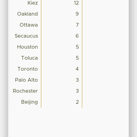
Kiez
12
Oakland
9
Ottawa
7
Secaucus
6
Houston
5
Toluca
5
Toronto
4
Palo Alto
3
Rochester
3
Beijing
2