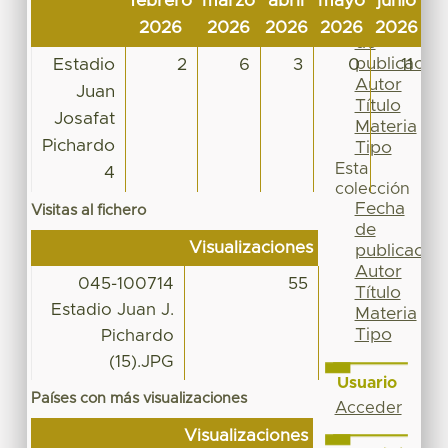
febrero
marzo
abril
mayo
junio
ju
Por
Fecha
2026
2026
2026
2026
2026
2
de
publicación
Estadio
2
6
3
0
11
Autor
Juan
Título
Josafat
Materia
Pichardo
Tipo
Esta
4
colección
Fecha
Visitas al fichero
de
Visualizaciones
publicación
Autor
045-100714
55
Título
Estadio Juan J.
Materia
Tipo
Pichardo
(15).JPG
Usuario
Países con más visualizaciones
Acceder
Visualizaciones