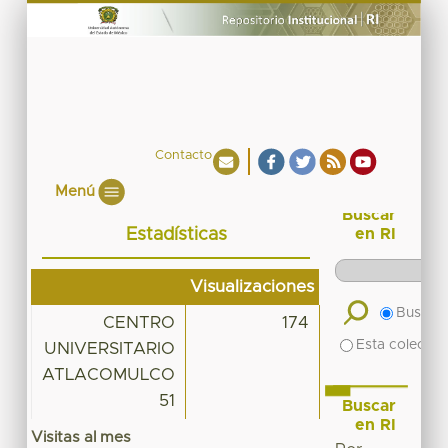
Contacto
Menú
Buscar
Estadísticas
en RI
Visualizaciones
Buscar 
CENTRO
174
Esta colecció
UNIVERSITARIO
ATLACOMULCO
51
Buscar
en RI
Visitas al mes