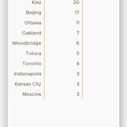
Kiez
20
Beijing
17
Ottawa
11
Oakland
7
Woodbridge
6
Toluca
5
Toronto
4
Indianapolis
3
Kansas City
3
Moscow
3