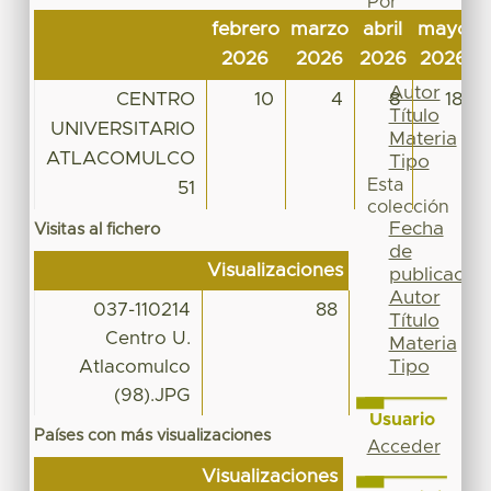
Por
Fecha
febrero
marzo
abril
mayo
j
de
2026
2026
2026
2026
publicación
Autor
CENTRO
10
4
8
18
Título
UNIVERSITARIO
Materia
ATLACOMULCO
Tipo
Esta
51
colección
Fecha
Visitas al fichero
de
Visualizaciones
publicación
Autor
037-110214
88
Título
Centro U.
Materia
Tipo
Atlacomulco
(98).JPG
Usuario
Países con más visualizaciones
Acceder
Visualizaciones