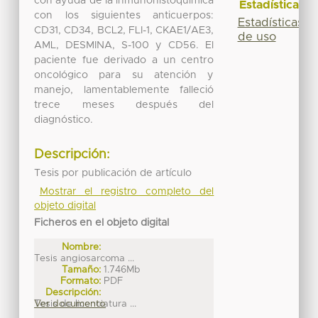
con ayuda de la inmunohistoquímica
Estadísticas
con los siguientes anticuerpos:
Estadísticas
CD31, CD34, BCL2, FLI-1, CKAE1/AE3,
de uso
AML, DESMINA, S-100 y CD56. El
paciente fue derivado a un centro
oncológico para su atención y
manejo, lamentablemente falleció
trece meses después del
diagnóstico.
Descripción:
Tesis por publicación de artículo
Mostrar el registro completo del
objeto digital
Ficheros en el objeto digital
Nombre:
Tesis angiosarcoma ...
Tamaño:
1.746Mb
Formato:
PDF
Descripción:
Tesis de licenciatura ...
Ver documento