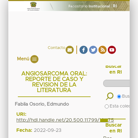
Contacto
Menú
Buscar
en RI
ANGIOSARCOMA ORAL:
REPORTE DE CASO Y
REVISION DE LA
LITERATURA
Buscar 
Fabila Osorio, Edmundo
Esta colecció
URI:
http://hdl.handle.net/20.500.11799/131175
Buscar
Fecha:
2022-09-23
en RI