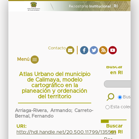
Contacto
Menú
Buscar
en RI
Atlas Urbano del municipio
de Calimaya, modelo
cartográfico en la
planeación y ordenación
del territorio
Buscar 
Esta colecció
Arriaga-Rivera, Armando; Carreto-
Bernal, Fernando
Buscar
URI:
en RI
http://hdl.handle.net/20.500.11799/135591