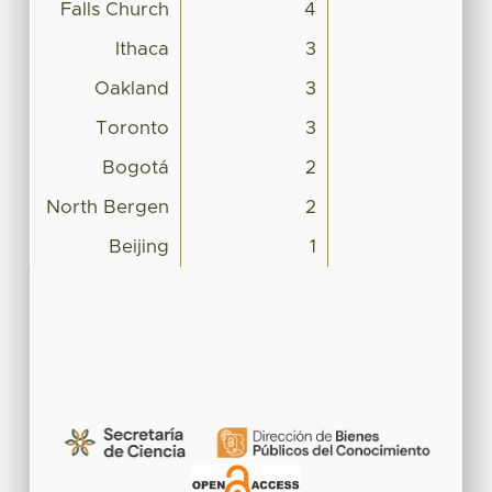
Falls Church
4
Ithaca
3
Oakland
3
Toronto
3
Bogotá
2
North Bergen
2
Beijing
1