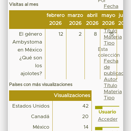
Por
Visitas al mes
Fecha
de
febrero
marzo
abril
mayo
junio
publicación
2026
2026
2026
2026
2026
Autor
Título
El género
12
2
8
15
5
Materia
Ambystoma
Tipo
Esta
en México
colección
¿Qué son
Fecha
los
de
publicación
ajolotes?
Autor
Países con más visualizaciones
Título
Materia
Visualizaciones
Tipo
Estados Unidos
42
Usuario
Canadá
20
Acceder
México
14