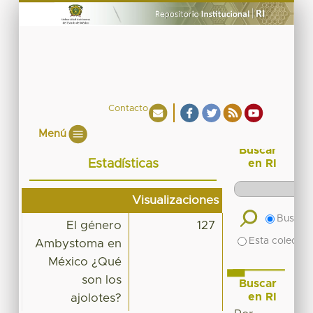
Contacto
Menú
Buscar
Estadísticas
en RI
Visualizaciones
Buscar 
El género
127
Esta colecció
Ambystoma en
México ¿Qué
son los
Buscar
en RI
ajolotes?