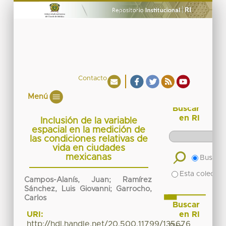
Contacto
Menú
Buscar
en RI
Inclusión de la variable
espacial en la medición de
las condiciones relativas de
vida en ciudades
mexicanas
Buscar 
Esta colecció
Campos-Alanís, Juan; Ramírez
Sánchez, Luis Giovanni; Garrocho,
Carlos
Buscar
en RI
URI:
http://hdl.handle.net/20.500.11799/135676