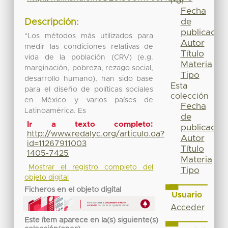
Por
Fecha
de
Descripción:
publicación
"Los métodos más utilizados para
Autor
medir las condiciones relativas de
Título
vida de la población (CRV) (e.g.
Materia
marginación, pobreza, rezago social,
Tipo
desarrollo humano), han sido base
Esta
para el diseño de políticas sociales
colección
en México y varios países de
Fecha
Latinoamérica. Es
de
Ir a texto completo:
publicación
http://www.redalyc.org/articulo.oa?
Autor
id=11267911003
Título
1405-7425
Materia
Mostrar el registro completo del
Tipo
objeto digital
Ficheros en el objeto digital
Usuario
Acceder
Este ítem aparece en la(s) siguiente(s)