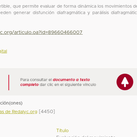
epetible, que permite evaluar de forma dinámica los movimientos d
den generar disfunción diafragmática y parálisis diafragmáti
yc.org/articulo.oa?id=89660466007
ital
cción(ones)
[4450]
das de Redalyc.org
Título