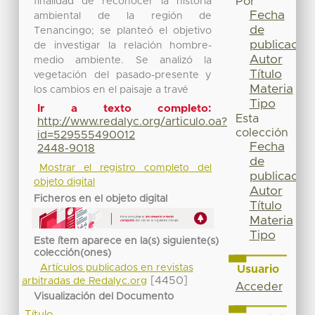
Por
finalidad de reconocer la historia
Fecha
ambiental de la región de
de
Tenancingo; se planteó el objetivo
publicación
de investigar la relación hombre-
Autor
medio ambiente. Se analizó la
Título
vegetación del pasado-presente y
Materia
los cambios en el paisaje a travé
Tipo
Ir a texto completo:
Esta
http://www.redalyc.org/articulo.oa?
colección
id=529555490012
Fecha
2448-9018
de
Mostrar el registro completo del
publicación
objeto digital
Autor
Ficheros en el objeto digital
Título
Materia
Tipo
Este ítem aparece en la(s) siguiente(s)
colección(ones)
Artículos publicados en revistas
Usuario
[4450]
arbitradas de Redalyc.org
Acceder
Visualización del Documento
Título