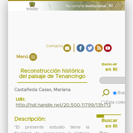
Contacto
Menú
Buscar
en RI
Reconstrucción histórica
del paisaje de Tenancingo
Castañeda Casas, Mariana
Buscar 
URI:
Esta colecció
http://hdl.handle.net/20.500.11799/135713
Descripción:
Buscar
en RI
"El presente estudio tiene la