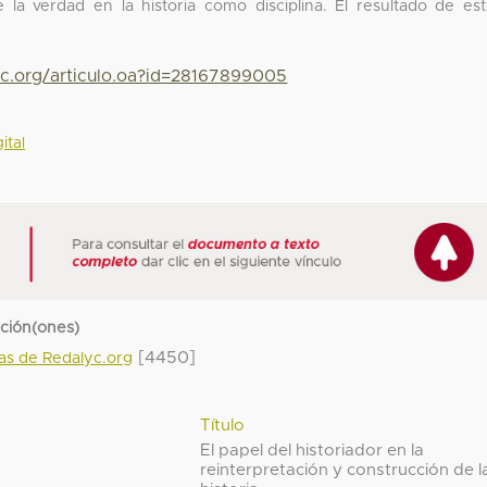
e la verdad en la historia como disciplina. El resultado de es
yc.org/articulo.oa?id=28167899005
ital
cción(ones)
[4450]
das de Redalyc.org
Título
El papel del historiador en la
reinterpretación y construcción de l