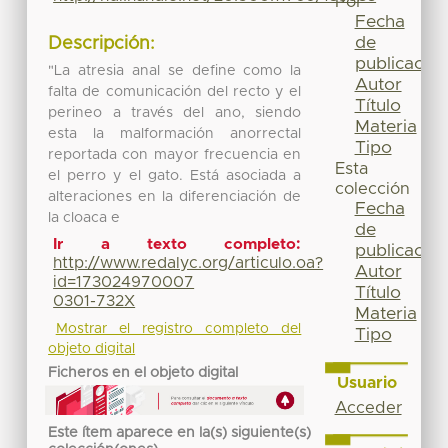
Por
Fecha
de
Descripción:
publicación
"La atresia anal se define como la
Autor
falta de comunicación del recto y el
Título
perineo a través del ano, siendo
Materia
esta la malformación anorrectal
Tipo
reportada con mayor frecuencia en
Esta
el perro y el gato. Está asociada a
colección
alteraciones en la diferenciación de
Fecha
la cloaca e
de
Ir a texto completo:
publicación
http://www.redalyc.org/articulo.oa?
Autor
id=173024970007
Título
0301-732X
Materia
Mostrar el registro completo del
Tipo
objeto digital
Ficheros en el objeto digital
Usuario
Acceder
Este ítem aparece en la(s) siguiente(s)