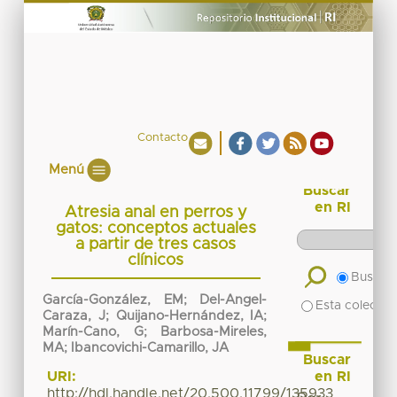
Contacto
Menú
Buscar
en RI
Atresia anal en perros y
gatos: conceptos actuales
a partir de tres casos
clínicos
Buscar 
García-González, EM; Del-Angel-
Esta colecció
Caraza, J; Quijano-Hernández, IA;
Marín-Cano, G; Barbosa-Mireles,
MA; Ibancovichi-Camarillo, JA
Buscar
en RI
URI:
http://hdl.handle.net/20.500.11799/135933