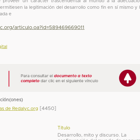
 proveer un carácter trascendental al mundo a la adecuaci
mitiesen la legitimación del desarrollo como fin en sí mismo y 
sada e
yc.org/articulo.oa?id=589469669011
ital
cción(ones)
[4450]
das de Redalyc.org
Título
Desarrollo, mito y discurso. La