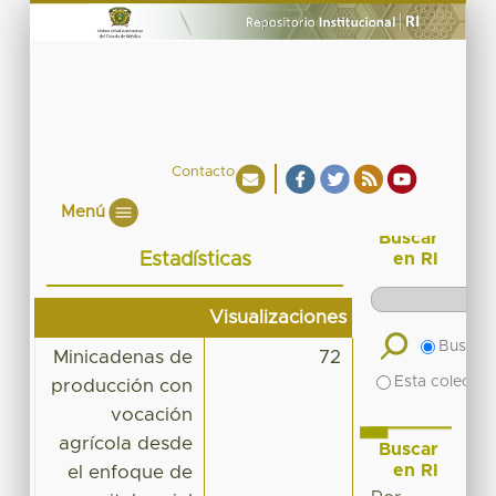
Contacto
Menú
Buscar
Estadísticas
en RI
Visualizaciones
Buscar 
Minicadenas de
72
Esta colecció
producción con
vocación
agrícola desde
Buscar
en RI
el enfoque de