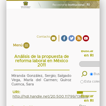
Contacto
Menú
Buscar
en RI
Análisis de la propuesta de
reforma laboral en México
2011
Buscar 
Miranda González, Sergio; Salgado
Vega, María del Carmen; Quiroz
Esta colecció
Cuenca, Sara
URI:
Buscar
http://hdl.handle.net/20.500.11799/136316
en RI