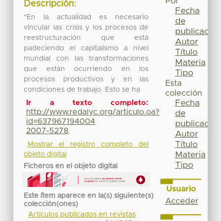
Por
Descripción:
Fecha
"En la actualidad es necesario
de
vincular las crisis y los procesos de
publicación
reestructuración que está
Autor
padeciendo el capitalismo a nivel
Título
mundial con las transformaciones
Materia
que están ocurriendo en los
Tipo
procesos productivos y en las
Esta
condiciones de trabajo. Esto se ha
colección
Fecha
Ir a texto completo:
http://www.redalyc.org/articulo.oa?
de
id=637967194004
publicación
2007-5278
Autor
Título
Mostrar el registro completo del
Materia
objeto digital
Tipo
Ficheros en el objeto digital
Usuario
Este ítem aparece en la(s) siguiente(s)
Acceder
colección(ones)
Artículos publicados en revistas