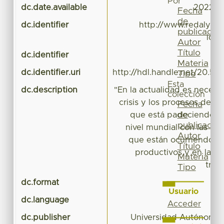
Por
dc.date.available
2022-10
Fecha
de
dc.identifier
http://www.redalyc.or
publicación
id=
Autor
Título
dc.identifier
Materia
dc.identifier.uri
http://hdl.handle.net/20.50
Tipo
Esta
dc.description
"En la actualidad es necesar
colección
crisis y los procesos de re
Fecha
de
que está padeciendo el
publicación
nivel mundial con las tr
Autor
que están ocurriendo en
Título
productivos y en las 
Materia
trab
Tipo
dc.format
a
Usuario
dc.language
Acceder
dc.publisher
Universidad Autónoma 