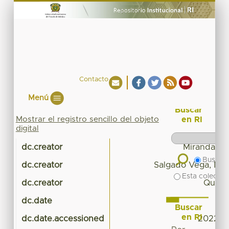
Contacto
Menú
Buscar
Mostrar el registro sencillo del objeto
en RI
digital
dc.creator
Miranda Go
Buscar 
dc.creator
Salgado Vega, Mar
Esta colecció
dc.creator
Quiroz
dc.date
Buscar
en RI
dc.date.accessioned
2022-10