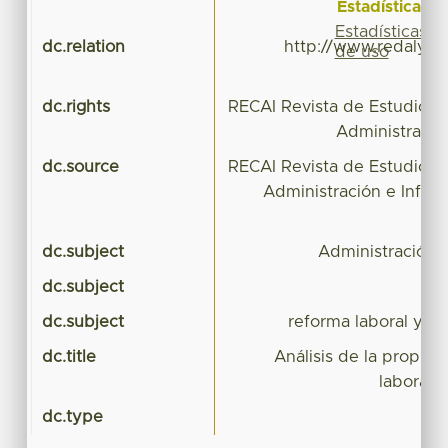
Estadísticas
Estadísticas
dc.relation
http://www.redalyc.o
de uso
dc.rights
RECAI Revista de Estudios 
Administració
dc.source
RECAI Revista de Estudios 
Administración e Infom
dc.subject
Administración 
dc.subject
dc.subject
reforma laboral y m
dc.title
Análisis de la propue
laboral 
dc.type